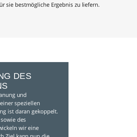
für sie bestmögliche Ergebnis zu liefern.
NG DES
NS
Planung und
 einer speziellen
g ist daran gekoppelt.
 sowie des
ickeln wir eine
h Ziel kann nun die