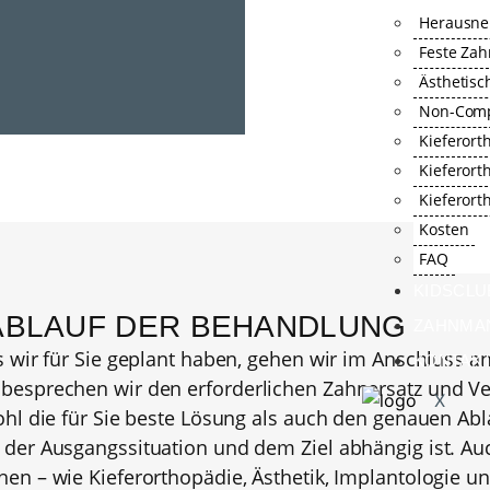
Herausn
Feste Za
Ästhetisc
Non-Comp
Kieferort
Kieferort
Kieferort
Kosten
FAQ
KIDSCLU
 ABLAUF DER BEHANDLUNG
ZAHNMA
 wir für Sie geplant haben, gehen wir im Anschluss 
KONTAK
besprechen wir den erforderlichen Zahnersatz und Ve
X
hl die für Sie beste Lösung als auch den genauen Abl
der Ausgangssituation und dem Ziel abhängig ist. Auc
n – wie Kieferorthopädie, Ästhetik, Implantologie un