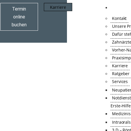
Karriere
PRAXIS
Termin
online
Kontakt
buchen
Unsere Pr
Dafür ste
Zahnärzt
Vorher-Na
Praxisim
Karriere
Ratgeber
Services
Neupatie
Notdienst
Erste-Hilf
UNSERE MISSION:
Medizinis
DAUERHAFTE MUNDGESUNDHEIT
Intraoral
UND IHR SCHÖNSTES LÄCHELN!
3 D – Rön