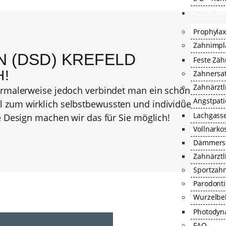
ALLGEME
Prophyla
Zahnimpl
N (DSD) KREFELD
Feste Zä
!
Zahnersa
Zahnärztl
ormalerweise jedoch verbindet man ein schönes Läche
Angstpat
um wirklich selbstbewussten und individuell schönen 
Lachgass
e Design machen wir das für Sie möglich!
Vollnarko
Dämmersc
Zahnärzt
Sportzah
Parodont
Wurzelbe
Photodyn
FAQ