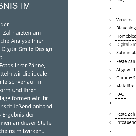
NIS IM
ZAHNÄST
Veneers
oder
Bleachin
en Zahnärzten am
Homeblea
sche Analyse Ihrer
Digital S
 Digital Smile Design
Zahnimpl
d
Feste Zä
Fotos Ihrer Zähne,
Aligner T
teln wir die ideale
Gummy Sm
leischverlauf in
Metallfre
form und Ihrer
FAQ
lage formen wir Ihr
ZAHNIMP
 anschließend anhand
s Ergebnis der
Feste Zä
nen an dieser Stelle
Infoabend
chelns mitwirken..
KIEFERO