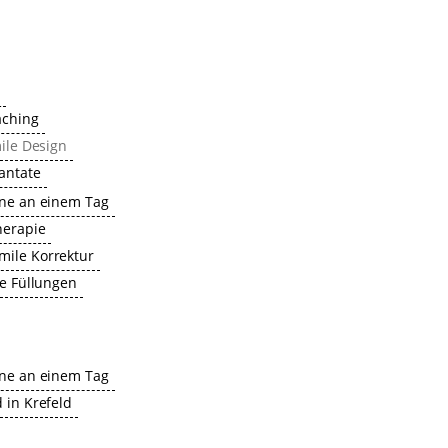
HETIK
g
ching
mile Design
antate
hne an einem Tag
herapie
ile Korrektur
ie Füllungen
LANTATE
hne an einem Tag
 in Krefeld
RTHOPÄDIE