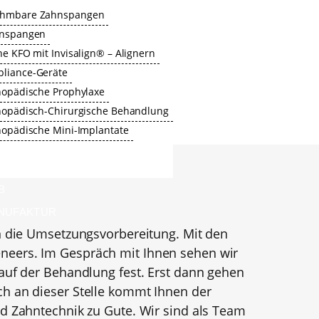
ehmbare Zahnspangen
hnspangen
he KFO mit Invisalign® – Alignern
liance-Geräte
hopädische Prophylaxe
hopädisch-Chirurgische Behandlung
hopädische Mini-Implantate
B
NUFAKTUR
an die Umsetzungsvorbereitung. Mit den
T
neers. Im Gespräch mit Ihnen sehen wir
auf der Behandlung fest. Erst dann gehen
h an dieser Stelle kommt Ihnen der
d Zahntechnik zu Gute. Wir sind als Team