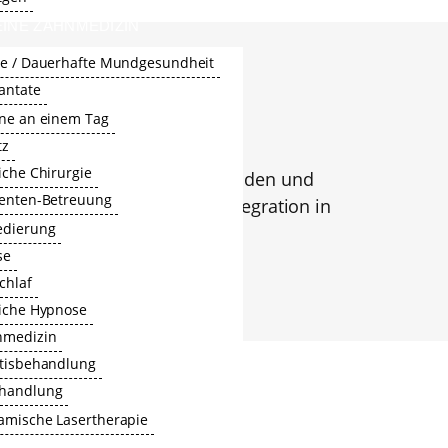
INE ZAHNMEDIZIN
xe / Dauerhafte Mundgesundheit
antate
hne an einem Tag
tz
iche Chirurgie
ln mit strahlend weißen, geraden und
ienten-Betreuung
Lächeln ist die perfekte Integration in
edierung
se
hlaf
liche Hypnose
nmedizin
itisbehandlung
handlung
amische Lasertherapie