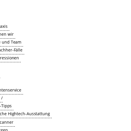
axis
hen wir
e und Team
chher-Fälle
pressionen
ntenservice
 /
e-Tipps
che Hightech-Ausstattung
scanner
tgen