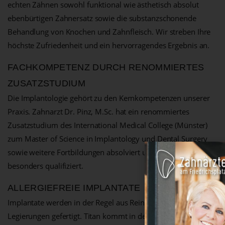
echten Zähnen sowohl funktional wie ästhetisch absolut
ebenbürtigen Zahnersatz sowie die substanzschonende
Behandlung von Knochen und Zahnfleisch. Wir streben Ihre
höchste Zufriedenheit und ein hervorragendes Ergebnis an.
FACHKOMPETENZ DURCH RENOMMIERTES
ZUSATZSTUDIUM
Die Implantologie gehört zu den Kernkompetenzen unserer
Praxis. Zahnarzt Dr. Pinz, M.Sc. hat ein renommiertes
Zusatzstudium des International Medical College (Münster)
zum Master of Science in Implantology und Dental Surgery
sowie weitere Fortbildungen absolviert und ist somit
besonders qualifiziert.
ALLERGIEFREIE IMPLANTATE
Implantate werden in der Regel aus Reintitan oder Titan-
Legierungen gefertigt. Titan kommt in der Medizin und