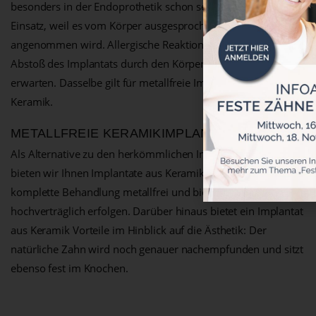
besonders in der Endoprothetik schon seit Jahren zum
Einsatz, weil es vom Körper ausgesprochen gut
angenommen wird. Allergische Reaktionen oder gar der
Abstoß des Implantats durch den Körper sind nicht zu
erwarten. Dasselbe gilt für metallfreie Implantate aus
Keramik.
METALLFREIE KERAMIKIMPLANTATE
Als Alternative zu den herkömmlichen Implantaten aus Titan
bieten wir Ihnen Implantate aus Keramik. Damit kann die
komplette Behandlung metallfrei und biologisch
hochverträglich erfolgen. Darüber hinaus bietet ein Implantat
aus Keramik Vorteile im Hinblick auf die Ästhetik: Der
natürliche Zahn wird noch genauer nachempfunden und sitzt
ebenso fest im Knochen.