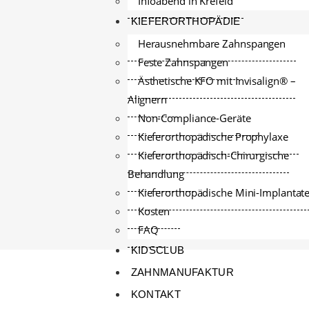
Infoabend in Krefeld
KIEFERORTHOPÄDIE
Herausnehmbare Zahnspangen
Feste Zahnspangen
Ästhetische KFO mit Invisalign® –
Alignern
Non-Compliance-Geräte
Kieferorthopädische Prophylaxe
Kieferorthopädisch-Chirurgische
Behandlung
Kieferorthopädische Mini-Implantat
Kosten
FAQ
KIDSCLUB
ZAHNMANUFAKTUR
KONTAKT