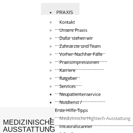
PRAXIS
Kontakt
Unsere Praxis
Dafür stehen wir
Zahnärzte und Team
Vorher-Nachher-Fälle
Praxisimpressionen
GANZHEITLICH, NACHHALTIG, PERSÖNLICH
Karriere
Ratgeber
Services
Neupatientenservice
Notdienst /
Erste-Hilfe-Tipps
Medizinische Hightech-Ausstattung
MEDIZINISCHE HIGHTECH-
Intraoralscanner
AUSSTATTUNG