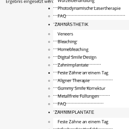
Wurzelbehandlung
Ergebnis eingesetzt werden.
Photodynamische Lasertherapie
FAQ
ZAHNÄSTHETIK
Veneers
Bleaching
Homebleaching
Digital Smile Design
Zahnimplantate
Feste Zähne an einem Tag
Aligner Therapie
Gummy Smile Korrektur
Metallfreie Füllungen
FAQ
ZAHNIMPLANTATE
Feste Zähne an einem Tag