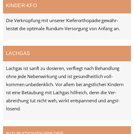
KINDER-KFO
Die Ver­knüpfung mit unserer Kiefer­ortho­pädie gewähr­
leistet die opti­male Rund­um-Versor­gung von Anfang an.
LACHGAS
Lachgas ist sanft zu dosieren, ver­fliegt nach Be­hand­lung
ohne jede Neben­wirkung und ist gesund­heit­lich voll­
kommen un­bedenk­lich. Vor allem bei ängst­lichen Kindern
ist eine Be­täu­bung mit Lach­gas hilf­reich, denn die Ver­
abreichung tut nicht weh, wirkt ent­spannend und angst­
lösend.
INTUBATIONS­NARKOSE