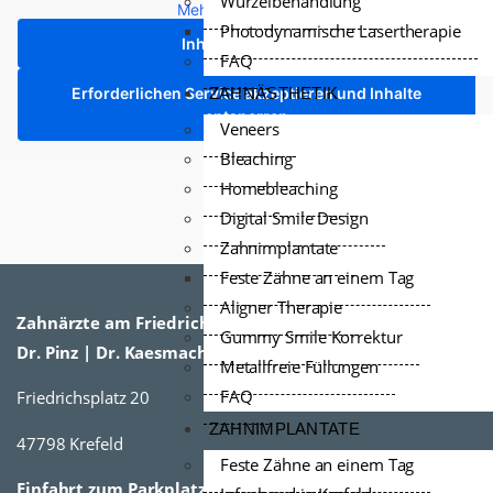
Wurzelbehandlung
Mehr Informationen
Photodynamische Lasertherapie
Inhalt entsperren
FAQ
Erforderlichen Service akzeptieren und Inhalte
ZAHNÄSTHETIK
entsperren
Veneers
Bleaching
Homebleaching
Digital Smile Design
Zahnimplantate
Feste Zähne an einem Tag
Aligner Therapie
Zahnärzte am Friedrichsplatz
Gummy Smile Korrektur
Dr. Pinz | Dr. Kaesmacher
Metallfreie Füllungen
FAQ
Friedrichsplatz 20
ZAHNIMPLANTATE
47798 Krefeld
Feste Zähne an einem Tag
Einfahrt zum Parkplatz vom Kreisverkehr