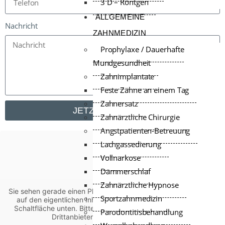
3 D – Röntgen
ALLGEMEINE
Nachricht
ZAHNMEDIZIN
Prophylaxe / Dauerhafte
Mundgesundheit
Zahnimplantate
Feste Zähne an einem Tag
Zahnersatz
JETZT ANMELDEN
Zahnärztliche Chirurgie
Angstpatienten-Betreuung
Lachgassedierung
Vollnarkose
Dämmerschlaf
Zahnärztliche Hypnose
Sie sehen gerade einen Platzhalterinhalt von
Google Maps
. Um
Sportzahnmedizin
auf den eigentlichen Inhalt zuzugreifen, klicken Sie auf die
Schaltfläche unten. Bitte beachten Sie, dass dabei Daten an
Parodontitisbehandlung
Drittanbieter weitergegeben werden.