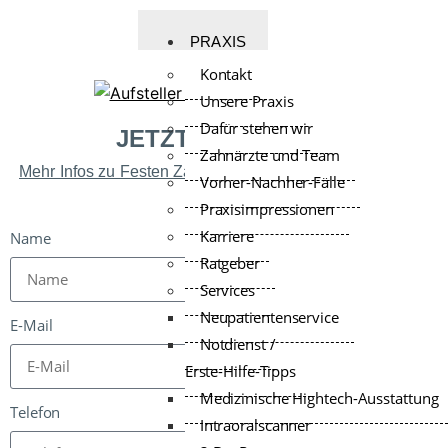
PRAXIS
Kontakt
Unsere Praxis
Dafür stehen wir
JETZT ANMELDEN
Zahnärzte und Team
Mehr Infos zu Festen Zähnen an einem Tag - die All on 4-
Vorher-Nachher-Fälle
Methode
Praxisimpressionen
Karriere
Name
Ratgeber
Services
Neupatientenservice
E-Mail
Notdienst /
Erste-Hilfe-Tipps
Medizinische Hightech-Ausstattung
Telefon
Intraoralscanner