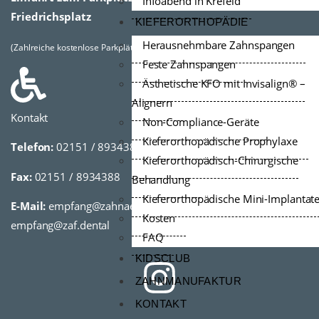
Infoabend in Krefeld
Friedrichsplatz
KIEFERORTHOPÄDIE
Herausnehmbare Zahnspangen
(Zahlreiche kostenlose Parkplätze vorhanden)
Feste Zahnspangen
Ästhetische KFO mit Invisalign® –
Alignern
Kontakt
Non-Compliance-Geräte
Kieferorthopädische Prophylaxe
Telefon:
02151 / 8934389
Kieferorthopädisch-Chirurgische
Fax:
02151 / 8934388
Behandlung
Kieferorthopädische Mini-Implantat
E-Mail:
empfang@zahnaerzte-am-friedrichsplatz.de,
Kosten
empfang@zaf.dental
FAQ
KIDSCLUB
ZAHNMANUFAKTUR
KONTAKT