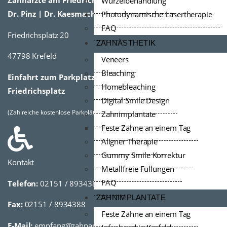
Zahnärzte am Friedrichsplatz
Wurzelbehandlung
Dr. Pinz | Dr. Kaesmacher
Photodynamische Lasertherapie
FAQ
Friedrichsplatz 20
ZAHNÄSTHETIK
47798 Krefeld
Veneers
Bleaching
Einfahrt zum Parkplatz vom Kreisverkehr
Homebleaching
Friedrichsplatz
Digital Smile Design
(Zahlreiche kostenlose Parkplätze vorhanden)
Zahnimplantate
Feste Zähne an einem Tag
Aligner Therapie
Gummy Smile Korrektur
Kontakt
Metallfreie Füllungen
FAQ
Telefon:
02151 / 8934389
ZAHNIMPLANTATE
Fax:
02151 / 8934388
Feste Zähne an einem Tag
E-Mail:
empfang@zahnaerzte-am-friedrichsplatz.de,