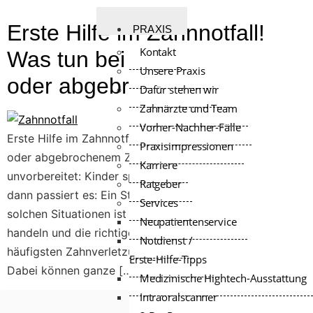
Erste Hilfe im Zahnnotfall!
PRAXIS
Kontakt
Was tun bei abgeschlagenem
Unsere Praxis
oder abgebrochenem Zahn
Dafür stehen wir
Zahnärzte und Team
Vorher-Nachher-Fälle
Erste Hilfe im Zahnnotfall! Was tun bei abgeschlagenem
Praxisimpressionen
oder abgebrochenem Zahn Es trifft uns immer
Karriere
unvorbereitet: Kinder spielen oder sind beim Sport und
Ratgeber
dann passiert es: Ein Sturz, der die Zähne betrifft. In
Services
solchen Situationen ist es wichtig, schnell zu
Neupatientenservice
handeln und die richtige Erste Hilfe zu leisten. Eine der
Notdienst /
häufigsten Zahnverletzungen ist die Fraktur eines Zahns.
Erste-Hilfe-Tipps
Dabei können ganze […]
Medizinische Hightech-Ausstattung
Intraoralscanner