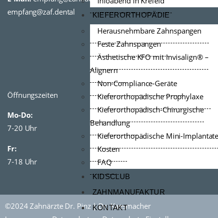
Infoabend in Krefeld
empfang@zaf.dental
KIEFERORTHOPÄDIE
Herausnehmbare Zahnspangen
Feste Zahnspangen
Ästhetische KFO mit Invisalign® –
Alignern
Non-Compliance-Geräte
Öffnungszeiten
Kieferorthopädische Prophylaxe
Kieferorthopädisch-Chirurgische
Mo-Do:
Behandlung
7-20 Uhr
Kieferorthopädische Mini-Implantat
Fr:
Kosten
7-18 Uhr
FAQ
KIDSCLUB
ZAHNMANUFAKTUR
©2024 Zahnärzte Dr. Pinz | Dr. Kaesmacher
KONTAKT